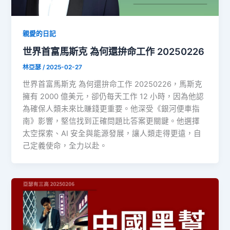
親愛的日記
世界首富馬斯克 為何還拚命工作 20250226
林亞瑟
/
2025-02-27
世界首富馬斯克 為何還拚命工作 20250226，馬斯克
擁有 2000 億美元，卻仍每天工作 12 小時，因為他認
為確保人類未來比賺錢更重要。他深受《銀河便車指
南》影響，堅信找到正確問題比答案更關鍵。他選擇
太空探索、AI 安全與能源發展，讓人類走得更遠，自
己定義使命，全力以赴。