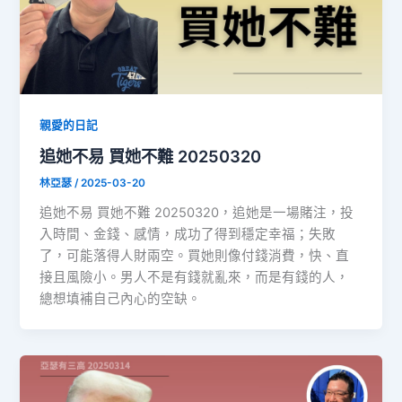
親愛的日記
追她不易 買她不難 20250320
林亞瑟
/
2025-03-20
追她不易 買她不難 20250320，追她是一場賭注，投
入時間、金錢、感情，成功了得到穩定幸福；失敗
了，可能落得人財兩空。買她則像付錢消費，快、直
接且風險小。男人不是有錢就亂來，而是有錢的人，
總想填補自己內心的空缺。