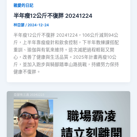
親愛的日記
半年瘦12公斤不復胖 20241224
林亞瑟
/
2024-12-24
半年瘦12公斤不復胖 20241224，106公斤減到94公
斤，上半年靠瘦瘦針和飲食控制，下半年教練課搭配
重訓、瑜伽與有氧來維持。這次減肥過程輕鬆又開
心，改善了健康與生活品質。2025年計畫再瘦10公
斤，並加入跑步與騎腳踏車山路挑戰，持續努力保持
健康不復胖。