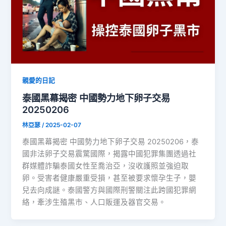
親愛的日記
泰國黑幕揭密 中國勢力地下卵子交易
20250206
林亞瑟
/
2025-02-07
泰國黑幕揭密 中國勢力地下卵子交易 20250206，泰
國非法卵子交易震驚國際，揭露中國犯罪集團透過社
群媒體詐騙泰國女性至喬治亞，沒收護照並強迫取
卵。受害者健康嚴重受損，甚至被要求懷孕生子，嬰
兒去向成謎。泰國警方與國際刑警關注此跨國犯罪網
絡，牽涉生殖黑市、人口販運及器官交易。