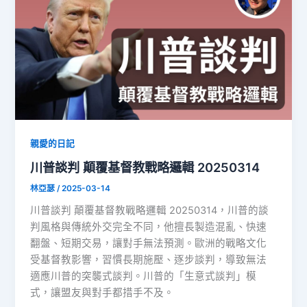
親愛的日記
川普談判 顛覆基督教戰略邏輯 20250314
林亞瑟
/
2025-03-14
川普談判 顛覆基督教戰略邏輯 20250314，川普的談
判風格與傳統外交完全不同，他擅長製造混亂、快速
翻盤、短期交易，讓對手無法預測。歐洲的戰略文化
受基督教影響，習慣長期施壓、逐步談判，導致無法
適應川普的突襲式談判。川普的「生意式談判」模
式，讓盟友與對手都措手不及。