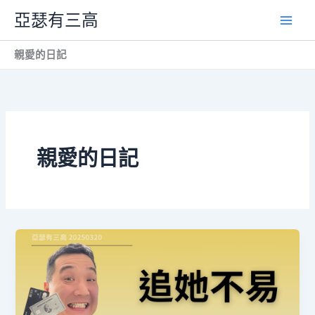
跳
亞瑟有三高
至
主
親愛的日記
要
內
容
親愛的日記