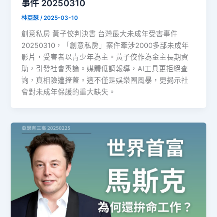
事件 20250310
林亞瑟
/
2025-03-10
創意私房 黃子佼判決書 台灣最大未成年受害事件
20250310，「創意私房」案件牽涉2000多部未成年
影片，受害者以青少年為主。黃子佼作為金主長期資
助，引發社會輿論。媒體低調報導，AI工具更拒絕查
詢，真相險遭掩蓋。這不僅是娛樂圈風暴，更揭示社
會對未成年保護的重大缺失。