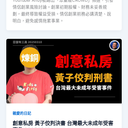
YouTuber Andy被踢出「眾量級CROWD」頻道，引發
情侶創業風險討論。創業初期股權、財務未妥善規
劃，最終導致權益受損。情侶創業前務必講清楚、說
明白，避免感情拖累事業。
親愛的日記
創意私房 黃子佼判決書 台灣最大未成年受害