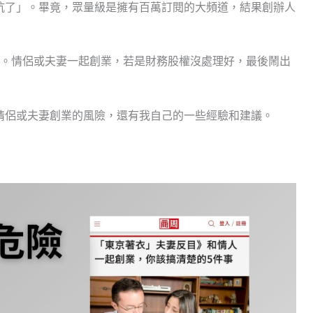
被坑了」。畢竟，眾量級是擁有百萬訂閱的大頻道，結果創辦人
。情侶或夫妻一起創業，若是財務股權沒處理好，最後鬧出
聊情侶或夫妻創業的風險，還有我自己的一些經驗和建議。