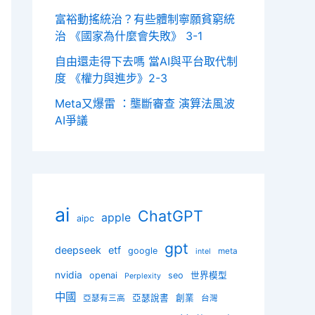
富裕動搖統治？有些體制寧願貧窮統
治 《國家為什麼會失敗》 3-1
自由還走得下去嗎 當AI與平台取代制
度 《權力與進步》2-3
Meta又爆雷 ：壟斷審查 演算法風波
AI爭議
ai
ChatGPT
apple
aipc
gpt
deepseek
etf
google
meta
intel
nvidia
openai
seo
世界模型
Perplexity
中國
亞瑟說書
創業
亞瑟有三高
台灣