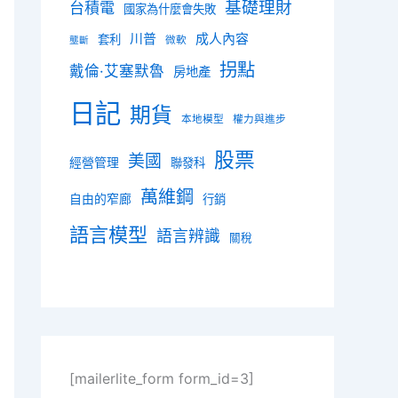
基礎理財
台積電
國家為什麼會失敗
川普
成人內容
套利
微軟
壟斷
拐點
戴倫·艾塞默魯
房地產
日記
期貨
本地模型
權力與進步
股票
美國
經營管理
聯發科
萬維鋼
自由的窄廊
行銷
語言模型
語言辨識
關稅
[mailerlite_form form_id=3]