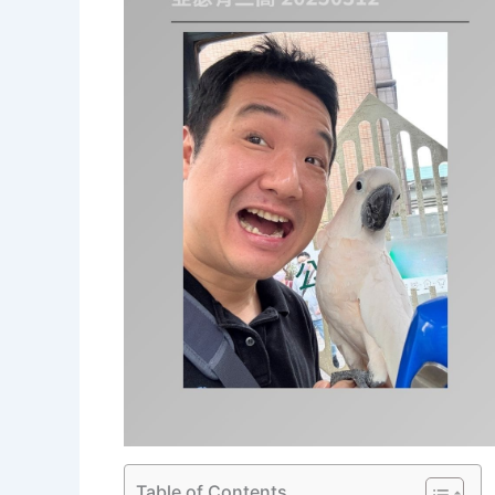
Table of Contents