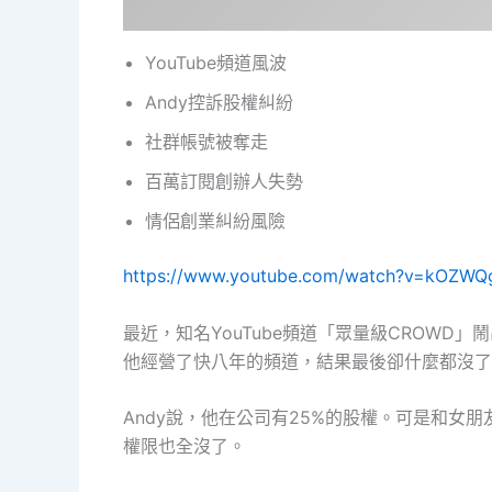
YouTube頻道風波
Andy控訴股權糾紛
社群帳號被奪走
百萬訂閱創辦人失勢
情侶創業糾紛風險
https://www.youtube.com/watch?v=kOZWQ
最近，知名YouTube頻道「眾量級CROWD
他經營了快八年的頻道，結果最後卻什麼都沒了
Andy說，他在公司有25%的股權。可是和女
權限也全沒了。