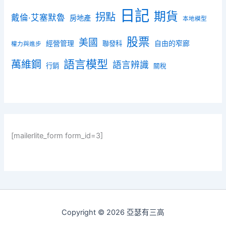
日記
期貨
拐點
戴倫·艾塞默魯
房地產
本地模型
股票
美國
經營管理
聯發科
自由的窄廊
權力與進步
語言模型
萬維鋼
語言辨識
行銷
關稅
[mailerlite_form form_id=3]
Copyright © 2026 亞瑟有三高