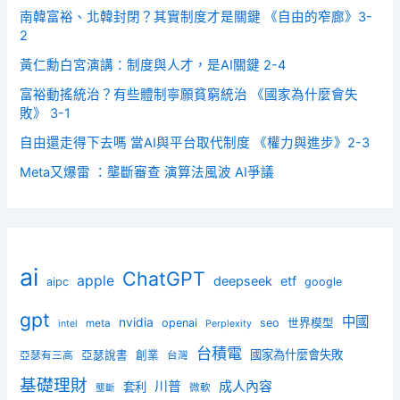
南韓富裕、北韓封閉？其實制度才是關鍵 《自由的窄廊》3-
2
黃仁勳白宮演講：制度與人才，是AI關鍵 2-4
富裕動搖統治？有些體制寧願貧窮統治 《國家為什麼會失
敗》 3-1
自由還走得下去嗎 當AI與平台取代制度 《權力與進步》2-3
Meta又爆雷 ：壟斷審查 演算法風波 AI爭議
ai
ChatGPT
apple
deepseek
etf
aipc
google
gpt
中國
nvidia
openai
seo
世界模型
meta
intel
Perplexity
台積電
國家為什麼會失敗
亞瑟說書
創業
亞瑟有三高
台灣
基礎理財
川普
成人內容
套利
微軟
壟斷