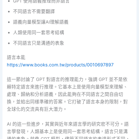
GPT 使用語義推理而非語言
不同語言不需要翻譯
語義向量模型讓AI理解語義
人類使用同一套思考結構
不同語言只是溝通的表象
語言本能
https://www.books.com.tw/products/0010697897
這一節討論了 GPT 對語言的推理能力，強調 GPT 並不是依
賴特定語言來進行推理。它基本上是使用向量模型來理解、
處理、歸納和分析語義，因此能夠在不同語言之間自由切
換，並給出同樣準確的答案。它打破了語言本身的限制，對
全球化的交流具有巨大潛力。
AI 的這一些進步，其實與近年來語言學的研究密不可分。語
言學發現，人類基本上是使用同一套思考結構，語言只是溝
通的表象。就像 GPT 模型，儘管不同語言的表達形式不同，