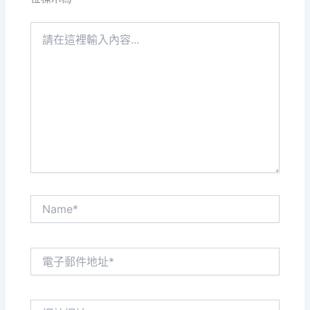
請
在
這
裡
輸
入
內
容...
Name*
電
子
郵
件
網
地