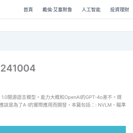
首頁
戴倫·艾塞默魯
人工智能
投資理財
241004
LM 1.0開源語言模型。能力大概和OpenAI的GPT-4o差不。媒
為應該是為了A I的實際應用而開發，本篇包括：: NVLM、瞄準
。