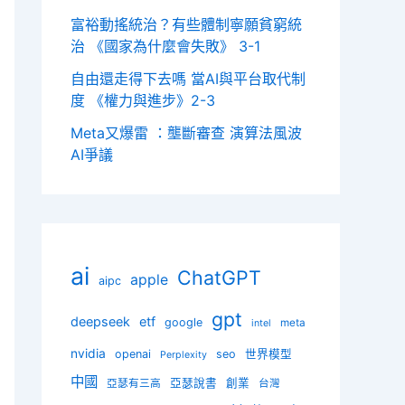
富裕動搖統治？有些體制寧願貧窮統
治 《國家為什麼會失敗》 3-1
自由還走得下去嗎 當AI與平台取代制
度 《權力與進步》2-3
Meta又爆雷 ：壟斷審查 演算法風波
AI爭議
ai
ChatGPT
apple
aipc
gpt
deepseek
etf
google
meta
intel
nvidia
openai
seo
世界模型
Perplexity
中國
亞瑟說書
創業
亞瑟有三高
台灣