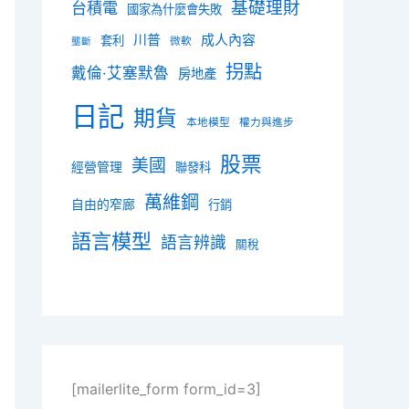
基礎理財
台積電
國家為什麼會失敗
川普
成人內容
套利
微軟
壟斷
拐點
戴倫·艾塞默魯
房地產
日記
期貨
本地模型
權力與進步
股票
美國
經營管理
聯發科
萬維鋼
自由的窄廊
行銷
語言模型
語言辨識
關稅
[mailerlite_form form_id=3]