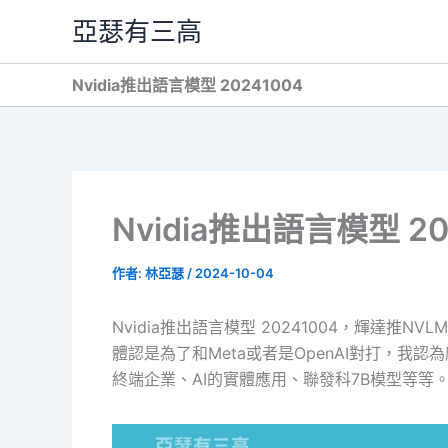
跳
亞瑟有三高
至
主
Nvidia推出語言模型 20241004
要
內
容
Nvidia推出語言模型 20
作者:
林亞瑟
/
2024-10-04
Nvidia推出語言模型 20241004，輝達推NV
體認是為了和Meta或者是OpenAI對打，我認
終端企業、AI的實體應用、聯發科7B模型等等