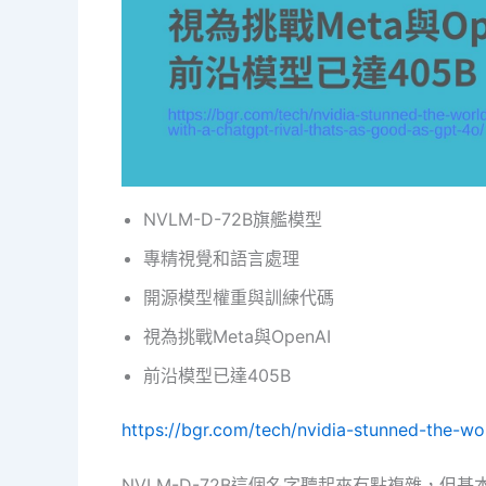
NVLM-D-72B旗艦模型
專精視覺和語言處理
開源模型權重與訓練代碼
視為挑戰Meta與OpenAI
前沿模型已達405B
https://bgr.com/tech/nvidia-stunned-the-wo
NVLM-D-72B這個名字聽起來有點複雜，但