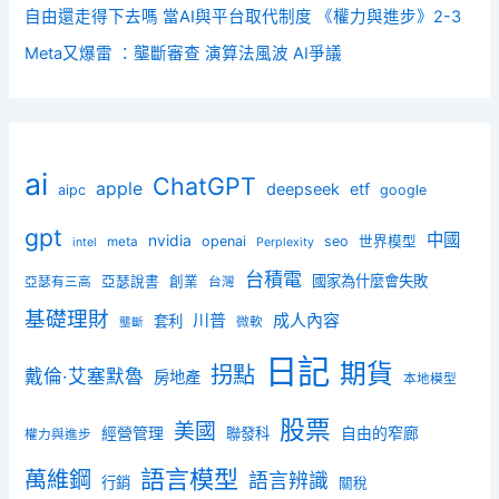
自由還走得下去嗎 當AI與平台取代制度 《權力與進步》2-3
Meta又爆雷 ：壟斷審查 演算法風波 AI爭議
ai
ChatGPT
apple
deepseek
etf
aipc
google
gpt
中國
nvidia
openai
seo
世界模型
meta
intel
Perplexity
台積電
國家為什麼會失敗
亞瑟說書
創業
亞瑟有三高
台灣
基礎理財
川普
成人內容
套利
微軟
壟斷
日記
期貨
拐點
戴倫·艾塞默魯
房地產
本地模型
股票
美國
經營管理
聯發科
自由的窄廊
權力與進步
語言模型
萬維鋼
語言辨識
行銷
關稅