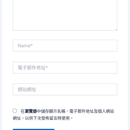
內
容...
Name*
電
子
郵
件
網
地
站
址
網
*
址
在
瀏覽器
中儲存顯示名稱、電子郵件地址及個人網站
網址，以供下次發佈留言時使用。