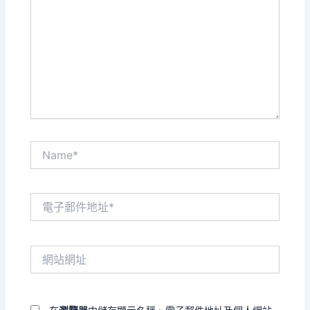
這
裡
輸
入
內
容...
Name*
電
子
郵
件
網
地
站
址
網
*
址