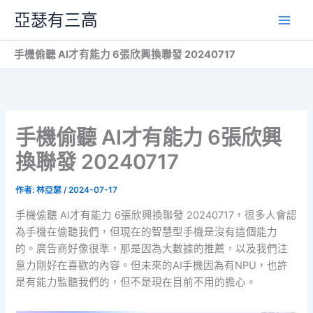
跳
亞瑟有三高
至
主
手機偷聽 AI才有能力 6張欣興換聯發 20240717
要
內
容
手機偷聽 AI才有能力 6張欣興
換聯發 20240717
作者:
林亞瑟
/
2024-07-17
手機偷聽 AI才有能力 6張欣興換聯發 20240717，很多人會認
為手機在偷聽我們，但現在的智慧型手機是沒有這個能力
的。廣告商好像很準，那是因為大數據的推薦，以及我們注
意力剛好在喜歡的內容。但未來的AI手機因為有NPU，也許
是有能力監聽我們的，但不是現在目前不用的擔心。