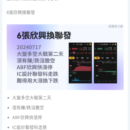
6張欣興換聯發
大盤多空大戰第二天
漲有賺/跌沒膽空
ABF欣興快漲停
IC設計聯發科走跌