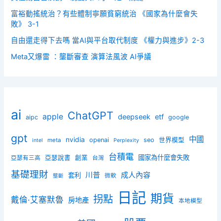
富裕動搖統治？有些體制寧願貧窮統治 《國家為什麼會失
敗》 3-1
自由還走得下去嗎 當AI與平台取代制度 《權力與進步》2-3
Meta又爆雷 ：壟斷審查 演算法風波 AI爭議
ai
ChatGPT
apple
deepseek
etf
aipc
google
gpt
中國
nvidia
openai
seo
世界模型
meta
intel
Perplexity
台積電
國家為什麼會失敗
亞瑟說書
創業
亞瑟有三高
台灣
基礎理財
川普
成人內容
套利
微軟
壟斷
日記
期貨
拐點
戴倫·艾塞默魯
房地產
本地模型