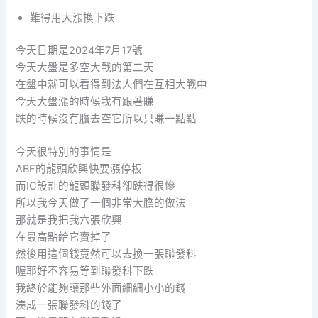
難得用大漲換下跌
今天日期是2024年7月17號
今天大盤是多空大戰的第二天
在盤中就可以看得到法人們在互相大戰中
今天大盤漲的時候我有跟著賺
跌的時候沒有膽去空它所以只賺一點點
今天很特別的事情是
ABF的龍頭欣興快要漲停板
而IC設計的龍頭聯發科卻跌得很慘
所以我今天做了一個非常大膽的做法
那就是我把我六張欣興
在最高點給它賣掉了
然後用這個錢竟然可以去換一張聯發科
喔耶好不容易等到聯發科下跌
我終於能夠讓那些外面細細小小的錢
湊成一張聯發科的錢了