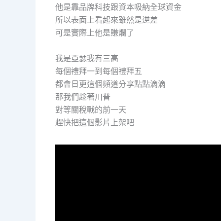
他是靠品牌科技跟資本吸納全球資金
所以表面上看起來雖然是逆差
可是實際上他是賺爛了
我是亞瑟我有三高
每個禮拜一到每個禮拜五
都會日更這個頻道分享點點滴滴
那我們趁著川普
對等關稅戰的前一天
趕快把這個影片上架吧