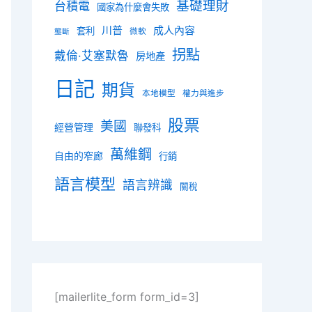
基礎理財
台積電
國家為什麼會失敗
川普
成人內容
套利
微軟
壟斷
拐點
戴倫·艾塞默魯
房地產
日記
期貨
本地模型
權力與進步
股票
美國
經營管理
聯發科
萬維鋼
自由的窄廊
行銷
語言模型
語言辨識
關稅
[mailerlite_form form_id=3]