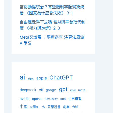
富裕動搖統治？有些體制寧願貧窮統
治 《國家為什麼會失敗》 3-1
自由還走得下去嗎 當AI與平台取代制
度 《權力與進步》2-3
Meta又爆雷 ：壟斷審查 演算法風波
AI爭議
ai
ChatGPT
apple
aipc
gpt
deepseek
etf
google
meta
intel
nvidia
openai
seo
世界模型
Perplexity
中國
亞瑟說書
創業
亞瑟有三高
台灣