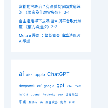
富裕動搖統治？有些體制寧願貧窮統
治 《國家為什麼會失敗》 3-1
自由還走得下去嗎 當AI與平台取代制
度 《權力與進步》2-3
Meta又爆雷 ：壟斷審查 演算法風波
AI爭議
ai
ChatGPT
apple
aipc
gpt
deepseek
etf
google
meta
intel
nvidia
openai
seo
世界模型
Perplexity
中國
亞瑟說書
創業
亞瑟有三高
台灣