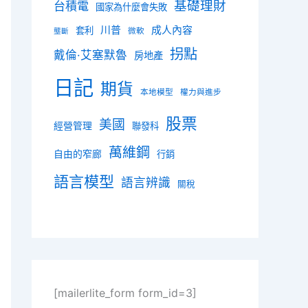
基礎理財
台積電
國家為什麼會失敗
川普
成人內容
套利
微軟
壟斷
拐點
戴倫·艾塞默魯
房地產
日記
期貨
本地模型
權力與進步
股票
美國
經營管理
聯發科
萬維鋼
自由的窄廊
行銷
語言模型
語言辨識
關稅
[mailerlite_form form_id=3]