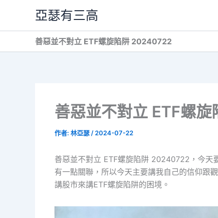
跳
亞瑟有三高
至
主
善惡並不對立 ETF螺旋陷阱 20240722
要
內
容
善惡並不對立 ETF螺旋陷
作者:
林亞瑟
/
2024-07-22
善惡並不對立 ETF螺旋陷阱 20240722
有一點關聯，所以今天主要講我自己的信仰跟觀
講股市來講ETF螺旋陷阱的困境。