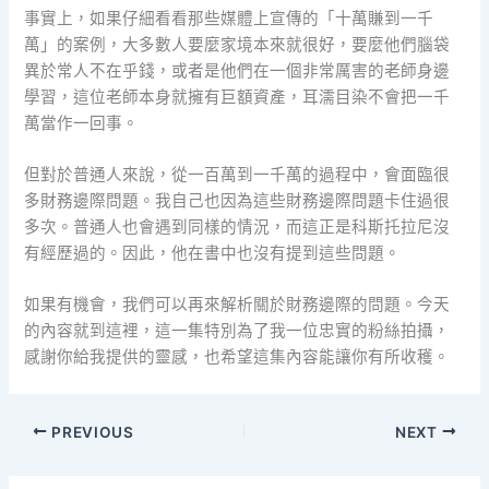
事實上，如果仔細看看那些媒體上宣傳的「十萬賺到一千
萬」的案例，大多數人要麼家境本來就很好，要麼他們腦袋
異於常人不在乎錢，或者是他們在一個非常厲害的老師身邊
學習，這位老師本身就擁有巨額資產，耳濡目染不會把一千
萬當作一回事。
但對於普通人來說，從一百萬到一千萬的過程中，會面臨很
多財務邊際問題。我自己也因為這些財務邊際問題卡住過很
多次。普通人也會遇到同樣的情況，而這正是科斯托拉尼沒
有經歷過的。因此，他在書中也沒有提到這些問題。
如果有機會，我們可以再來解析關於財務邊際的問題。今天
的內容就到這裡，這一集特別為了我一位忠實的粉絲拍攝，
感謝你給我提供的靈感，也希望這集內容能讓你有所收穫。
PREVIOUS
NEXT