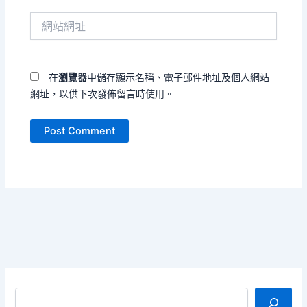
件
網
地
站
址
網
*
址
在
瀏覽器
中儲存顯示名稱、電子郵件地址及個人網站
網址，以供下次發佈留言時使用。
搜尋