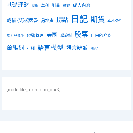
基礎理財
川普
成人內容
套利
微軟
壟斷
日記
期貨
拐點
戴倫·艾塞默魯
房地產
本地模型
股票
美國
經營管理
聯發科
自由的窄廊
權力與進步
語言模型
萬維鋼
語言辨識
行銷
關稅
[mailerlite_form form_id=3]