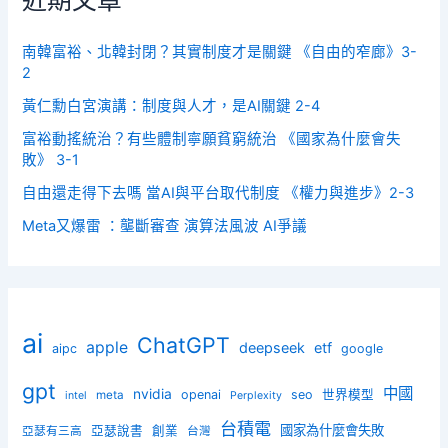
南韓富裕、北韓封閉？其實制度才是關鍵 《自由的窄廊》3-
2
黃仁勳白宮演講：制度與人才，是AI關鍵 2-4
富裕動搖統治？有些體制寧願貧窮統治 《國家為什麼會失
敗》 3-1
自由還走得下去嗎 當AI與平台取代制度 《權力與進步》2-3
Meta又爆雷 ：壟斷審查 演算法風波 AI爭議
ai
ChatGPT
apple
deepseek
etf
aipc
google
gpt
中國
nvidia
openai
seo
世界模型
meta
intel
Perplexity
台積電
國家為什麼會失敗
亞瑟說書
創業
亞瑟有三高
台灣