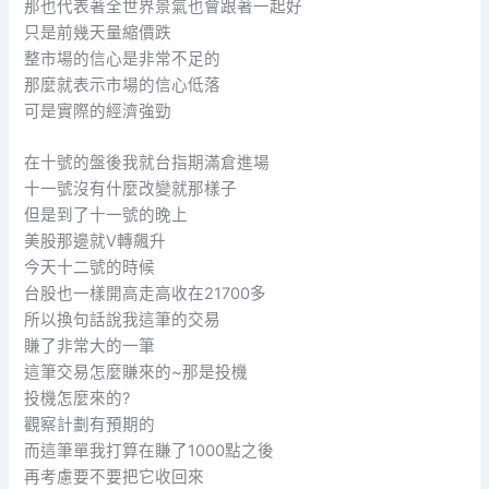
那也代表著全世界景氣也會跟著一起好
只是前幾天量縮價跌
整市場的信心是非常不足的
那麼就表示市場的信心低落
可是實際的經濟強勁
在十號的盤後我就台指期滿倉進場
十一號沒有什麼改變就那樣子
但是到了十一號的晚上
美股那邊就V轉飆升
今天十二號的時候
台股也一樣開高走高收在21700多
所以換句話說我這筆的交易
賺了非常大的一筆
這筆交易怎麼賺來的~那是投機
投機怎麼來的?
觀察計劃有預期的
而這筆單我打算在賺了1000點之後
再考慮要不要把它收回來