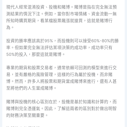
現代人經常混淆投資、投機和賭博。賭博是指在完全無法預
測結果的情況下注。例如，當你對市場情緒、資金流動一無
所知時購買期貨，看某檔股票飆漲就搶買，這就是賭博行
為。
投資的勝率應該高於95%，而投機則可以接受60%-80%的勝
率。但如果完全無法評估某項決策的成功率，成功率只有
50%的投入，那麼這就是賭博。
專業的期貨和股票交易者，通常依賴可回測的模型來進行交
易，並有嚴格的風險管理，這樣的行為屬於投機，而非賭
博。然而，許多人將股票和期貨當成賭博來進行，還有人甚
至將他們的人生當成賭博。
賭博與投機的核心區別在於，投機是基於知識和計算的，而
賭博則完全憑運氣。因此，了解這兩者的區別對於做出明智
的財務決策至關重要。