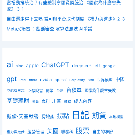
富裕動搖統治？有些體制寧願貧窮統治 《國家為什麼會失
敗》 3-1
自由還走得下去嗎 當AI與平台取代制度 《權力與進步》2-3
Meta又爆雷 ：壟斷審查 演算法風波 AI爭議
ai
ChatGPT
apple
deepseek
etf
aipc
google
gpt
中國
nvidia
openai
seo
世界模型
meta
intel
Perplexity
台積電
國家為什麼會失敗
亞瑟說書
創業
亞瑟有三高
台灣
基礎理財
川普
成人內容
套利
微軟
壟斷
日記
期貨
拐點
戴倫·艾塞默魯
房地產
本地模型
股票
美國
經營管理
聯發科
自由的窄廊
權力與進步