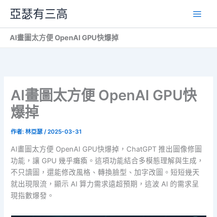
跳
亞瑟有三高
至
主
AI畫圖太方便 OpenAI GPU快爆掉
要
內
容
AI畫圖太方便 OpenAI GPU快
爆掉
作者:
林亞瑟
/
2025-03-31
AI畫圖太方便 OpenAI GPU快爆掉，ChatGPT 推出圖像修圖
功能，讓 GPU 幾乎癱瘓。這項功能結合多模態理解與生成，
不只讀圖，還能修改風格、轉換臉型、加字改圖。短短幾天
就出現限流，顯示 AI 算力需求遠超預期，這波 AI 的需求呈
現指數爆發。