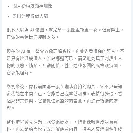
圖片從模糊漸進細節
畫圖流程類似人腦
很多人以為 AI 修圖，就是拿一張圖重新畫一次。但實際上，
它做的事情比這複雜太多。
現在的 AI 有一整套圖像理解系統，它會先看懂你的照片，不
是只有辨識幾個人、誰站哪邊而已，而是能夠真正判讀出人
物的狀態、情緒、互動關係，甚至連整張圖的風格跟氛圍，
它都能理解。
舉例來說，像我前面那一張在咖啡廳拍的照片，它不只是知
道我站在中間而已，它能看出我拿著咖啡，表情很誇張，看
起來非常快樂。它會抓住這整體的語意，再進行後續的處
理。
整個流程會先透過「視覺編碼器」，把圖像轉換成語意資
料，再丟給語言模型去理解語意內容，接著才交給圖像生成