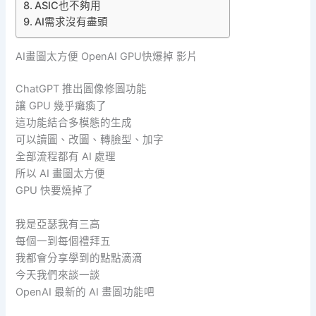
ASIC也不夠用
AI需求沒有盡頭
AI畫圖太方便 OpenAI GPU快爆掉 影片
ChatGPT 推出圖像修圖功能
讓 GPU 幾乎癱瘓了
這功能結合多模態的生成
可以讀圖、改圖、轉臉型、加字
全部流程都有 AI 處理
所以 AI 畫圖太方便
GPU 快要燒掉了
我是亞瑟我有三高
每個一到每個禮拜五
我都會分享學到的點點滴滴
今天我們來談一談
OpenAI 最新的 AI 畫圖功能吧