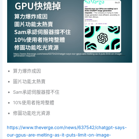
算力爆炸成因
圖片功能太熱賣
Sam承認伺服器撐不住
10%使用者拖垮整體
修圖功能吃光資源
https://www.theverge.com/news/637542/chatgpt-says-
our-gpus-are-melting-as-it-puts-limit-on-image-