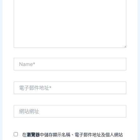
裡
輸
入
內
容...
Name*
電
子
郵
件
網
地
站
址
網
*
址
在
瀏覽器
中儲存顯示名稱、電子郵件地址及個人網站