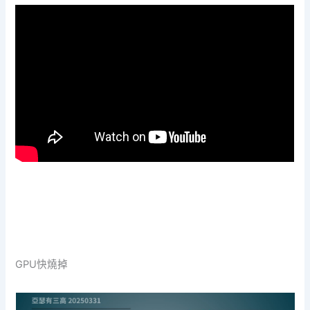
GPU快燒掉