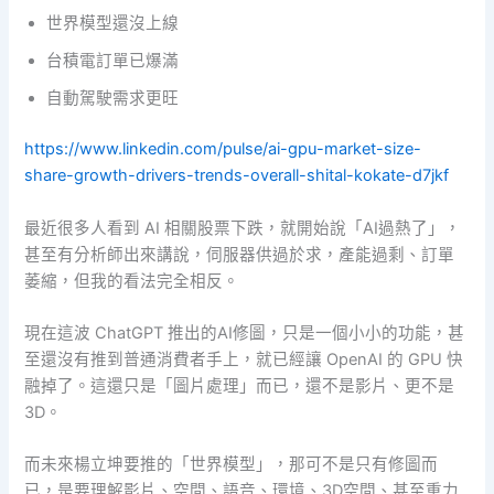
世界模型還沒上線
台積電訂單已爆滿
自動駕駛需求更旺
https://www.linkedin.com/pulse/ai-gpu-market-size-
share-growth-drivers-trends-overall-shital-kokate-d7jkf
最近很多人看到 AI 相關股票下跌，就開始說「AI過熱了」，
甚至有分析師出來講說，伺服器供過於求，產能過剩、訂單
萎縮，但我的看法完全相反。
現在這波 ChatGPT 推出的AI修圖，只是一個小小的功能，甚
至還沒有推到普通消費者手上，就已經讓 OpenAI 的 GPU 快
融掉了。這還只是「圖片處理」而已，還不是影片、更不是
3D。
而未來楊立坤要推的「世界模型」，那可不是只有修圖而
已，是要理解影片、空間、語音、環境、3D空間、甚至重力