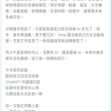
與物理規則的多模態模型，等於修圖、動畫、語音、文字轉
換、自動駕駛、物理模擬，全部同時一起運作，運算需求會
多幾百倍。
台積電早就說了，先進製程產能已經全部被 AI 定光了，明
年、後年都滿載。更不要忘記，Tesla 還沒推真正的全自動駕
駛，可是它早就買了一堆伺服器用來訓練模型了。
所以不管是資料中心、消費性 AI、還是邊緣 AI，未來的需求
根本沒有盡頭，這只是一個開始而已。
今天就到這邊
歡迎各位回去試試看
ChatGPT 的繪圖功能
如果你有更多的心得
也歡迎留言告訴我～掰
這一次我在飛機上面